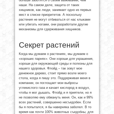
больше заботятся о своем выживании, чем
наши. На самом деле, защита от таких
хищников, как люди, занимает одно из первых
мест в списке приоритетов. А поскольку
растения не могут отбиваться от нас клыками
или убегать ногами, они разработали другие
механизмы для сдерживания хищников.
Cекрет растений
Когда мы думаем о растениях, мы думаем о
«хороших парнях». Они хороши для украшения,
хороши для окружающей среды и полезны для
нашего здоровья. Флойд – так зовут мое
денежное дерево, стоит прямо возле моего
стола, когда я пишу это. Поддерживая меня в
компании, он поглощает мои выбросы
углекислого газа и качает кислород в воздух,
чтобы я мог дышать. Флойд и я приятели, но я
не позволяю ему обмануть меня. Он, как и 99%
всех растений, совершенно несъедобен. Если
бы я попытался, я бы наверняка заболел. В то
время как почти 100% животных съедобны, для