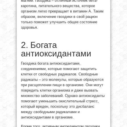
магний. Гвоздика – отличный источник бета-
каротина, питательного вещества, которое
организм легко превращает в витамин А. Таким
образом, включение гвоздики в свой рацион
только поможет улучшить общее состояние
здоровья.
2. Богата
антиоксидантами
Гвоздика богата антиоксидантами,
соединениями, которые помогают защитить
клетки от свободных радикалов. Свободные
радикалы – это молекулы, которые образуются
при расщеплении пищи в организме. Они могут
повредить клетки организма и даже вызвать
множество заболеваний. Однако антиоксиданты
помогают уменьшить окислительный стресс,
который вреден, поскольку это дисбаланс
между свободными радикалами и
антиоксидантами в организме.
Кроме того, активным ингредиентом гвоздики